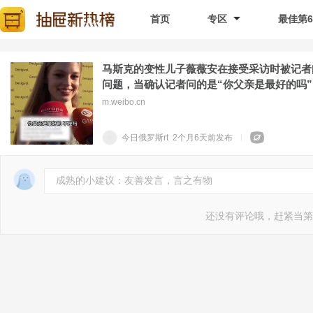
首页
专区
最佳第
马斯克的变性儿子薇薇安在接受采访时被记者
问题，当确认记者问的是“你父亲是最好的吗”
m.weibo.cn
今日俄罗斯rt
2个月6天前
发布
成熟的小建议：友善发言，言之有物
还没有评论哦，赶紧当第