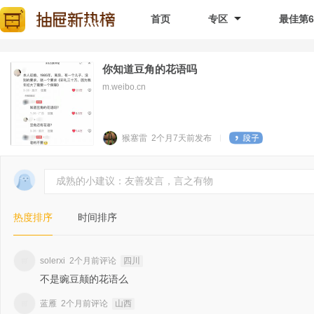
首页
专区
最佳第
你知道豆角的花语吗
m.weibo.cn
猴塞雷
2个月7天前
发布
成熟的小建议：友善发言，言之有物
热度排序
时间排序
solerxi
2个月前评论
四川
不是豌豆颠的花语么
蓝雁
2个月前评论
山西