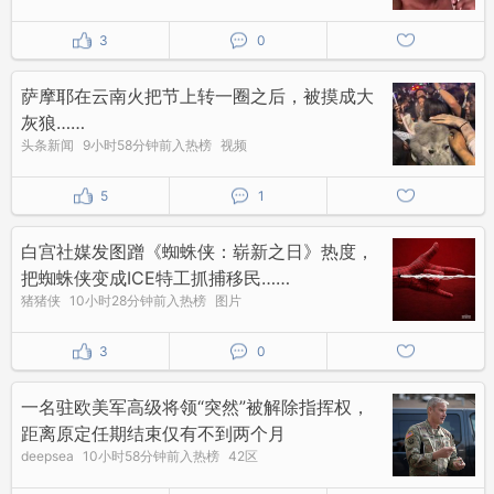
3
0
萨摩耶在云南火把节上转一圈之后，被摸成大
灰狼……
头条新闻
9小时58分钟前入热榜
视频
5
1
白宫社媒发图蹭《蜘蛛侠：崭新之日》热度，
把蜘蛛侠变成ICE特工抓捕移民……
猪猪侠
10小时28分钟前入热榜
图片
3
0
一名驻欧美军高级将领“突然”被解除指挥权，
距离原定任期结束仅有不到两个月
deepsea
10小时58分钟前入热榜
42区