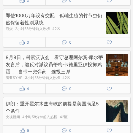
3
0
即使1000万年没有交配，孤雌生殖的竹节虫仍
然保留着性别系统
煎蛋
2小时58分钟前入热榜
42区
3
0
8月8日，科索沃议会，看守总理阿尔宾·库尔蒂
发言后，遭反对派议员蒂梅·卡德里亚伊投掷鸡
蛋……自带一兜弹药，连投三弹
寰亚SYHP
3小时58分钟前入热榜
42区
4
0
伊朗：重开霍尔木兹海峡的前提是美国满足5
个条件
央视新闻
4小时58分钟前入热榜
42区
5
0