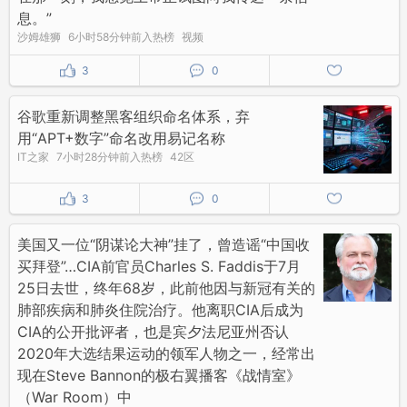
息。”
沙姆雄狮
6小时58分钟前入热榜
视频
3
0
谷歌重新调整黑客组织命名体系，弃
用“APT+数字”命名改用易记名称
IT之家
7小时28分钟前入热榜
42区
3
0
美国又一位“阴谋论大神”挂了，曾造谣“中国收
买拜登”…CIA前官员Charles S. Faddis于7月
25日去世，终年68岁，此前他因与新冠有关的
肺部疾病和肺炎住院治疗。他离职CIA后成为
CIA的公开批评者，也是宾夕法尼亚州否认
2020年大选结果运动的领军人物之一，经常出
现在Steve Bannon的极右翼播客《战情室》
（War Room）中