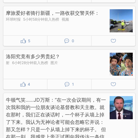
摩旅爱好者骑行新疆，一路收获交警关怀：
环球时报
5小时58分钟前入热榜
视频
5
0
洛阳究竟有多少男贵妃？
射
6小时28分钟前入热榜
图片
4
1
牛顿气笑……JD万斯：“在一次会议期间，有一
次我和我的一位朋友谈论基督教和天主教。就
在那时，我们正在谈话时，一个杯子从墙上掉
了下来。我认为无神论者可能会忽略它并说：
那又怎样？只是一个从墙上掉下来的杯子。 但
在那一刻，我感觉上帝正试图向我传达一条信