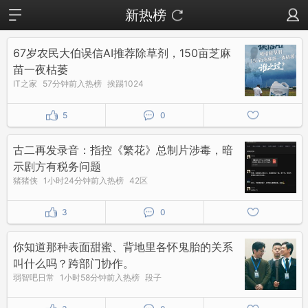
新热榜
67岁农民大伯误信AI推荐除草剂，150亩芝麻
苗一夜枯萎
IT之家
57分钟前入热榜
挨踢1024
5
0
古二再发录音：指控《繁花》总制片涉毒，暗
示剧方有税务问题
猪猪侠
1小时24分钟前入热榜
42区
3
0
你知道那种表面甜蜜、背地里各怀鬼胎的关系
叫什么吗？跨部门协作。
弱智吧日常
1小时58分钟前入热榜
段子