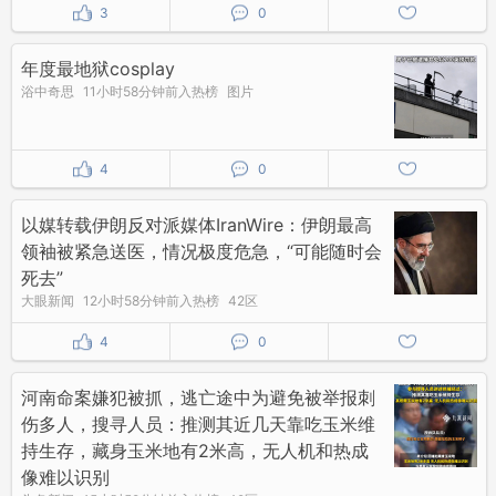
3
0
年度最地狱cosplay
浴中奇思
11小时58分钟前入热榜
图片
4
0
以媒转载伊朗反对派媒体IranWire：伊朗最高
领袖被紧急送医，情况极度危急，“可能随时会
死去”
大眼新闻
12小时58分钟前入热榜
42区
4
0
河南命案嫌犯被抓，逃亡途中为避免被举报刺
伤多人，搜寻人员：推测其近几天靠吃玉米维
持生存，藏身玉米地有2米高，无人机和热成
像难以识别