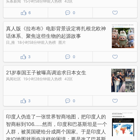
头条新闻
15小时58分钟前入热榜
42区
6
0
真人版《拉布布》电影背景设定将扎根北欧神
话体系、聚焦这些生物的起源故事
日_推
18小时58分钟前入热榜
图片
3
0
21岁泰国王子被曝高调追求日本女生
风闻社区
19小时28分钟前入热榜
42区
3
0
印度人伪造了一张世界智商地图，把印度人的
智商标到106……然而，印度和巴基斯坦是一个
人群，被英国硬给分成两个国家。于是印度人
改IQ地图就面临这样的困境：要是改了巴基斯