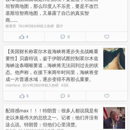
坦智商地图，那么印度人不乐意，要是不改巴
基斯坦智商地图，又暴露了自己的真实智
商……
猴塞雷
19小时58分钟前入热榜
图片
4
0
【美国财长称霍尔木兹海峡将逐步失去战略重
要性】贝森特说，鉴于伊朗试图控制霍尔木兹
海峡这条咽喉要道，海峡将无法回到过去的状
态。他声称，在接下来两年时间里，海峡将变
成一片普通水域，逐步变得不再那么重要。
interface
20小时28分钟前入热榜
42区
5
0
配得感max！！！特朗普：很多人都说我是有
史以来最伟大的总统之一。记者：他们并没有
这么说。特朗普：但他们心里清楚。