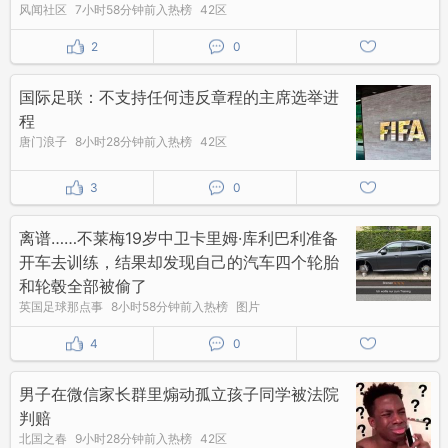
风闻社区
7小时58分钟前入热榜
42区
2
0
国际足联：不支持任何违反章程的主席选举进
程
唐门浪子
8小时28分钟前入热榜
42区
3
0
离谱……不莱梅19岁中卫卡里姆·库利巴利准备
开车去训练，结果却发现自己的汽车四个轮胎
和轮毂全部被偷了
英国足球那点事
8小时58分钟前入热榜
图片
4
0
男子在微信家长群里煽动孤立孩子同学被法院
判赔
北国之春
9小时28分钟前入热榜
42区