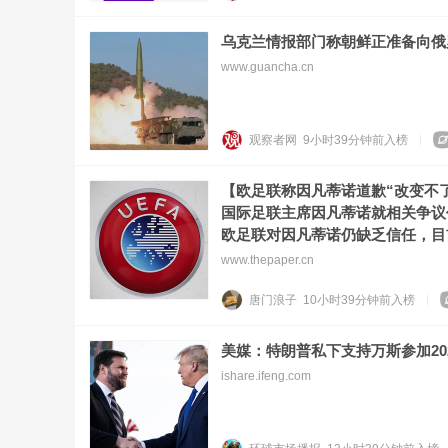
乌克兰情报部门称朝鲜正准备向俄
www.guancha.cn
观察者网
9小时39分钟前
入榜
【欧足联称因凡蒂诺道歉“改变不
国际足联主席因凡蒂诺就相关争议
欧足联对因凡蒂诺仍缺乏信任，目
www.thepaper.cn
唐门浪子
10小时39分钟前
入榜
美媒：特朗普私下支持万斯参加20
ishare.ifeng.com