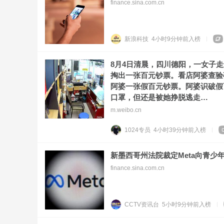
finance.sina.com.cn
新浪科技
4小时9分钟前
入榜
8月4日清晨，四川德阳，一女子
掏出一张百元钞票。看店阿婆查验
阿婆一张假百元钞票。阿婆识破假
口罩，但还是被她挣脱逃走…
m.weibo.cn
1024专员
4小时39分钟前
入榜
新墨西哥州法院裁定Meta向青少年
finance.sina.com.cn
CCTV资讯台
5小时9分钟前
入榜