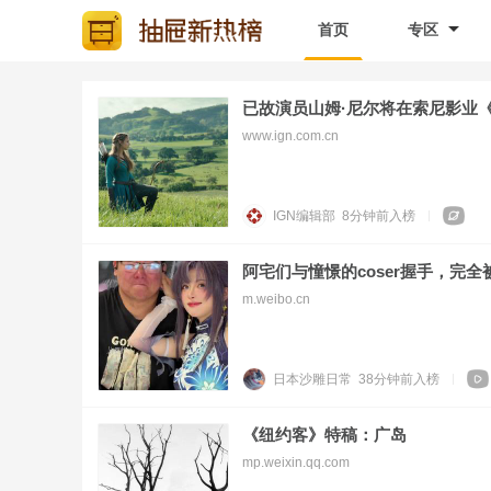
首页
专区
已故演员山姆·尼尔将在索尼影业
www.ign.com.cn
IGN编辑部
8分钟前
入榜
阿宅们与憧憬的coser握手，完
m.weibo.cn
日本沙雕日常
38分钟前
入榜
《纽约客》特稿：广岛
mp.weixin.qq.com