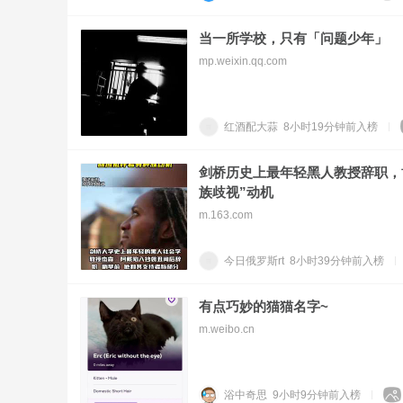
当一所学校，只有「问题少年」
mp.weixin.qq.com
红酒配大蒜
8小时19分钟前
入榜
剑桥历史上最年轻黑人教授辞职，
族歧视”动机
m.163.com
今日俄罗斯rt
8小时39分钟前
入榜
有点巧妙的猫猫名字~
m.weibo.cn
浴中奇思
9小时9分钟前
入榜