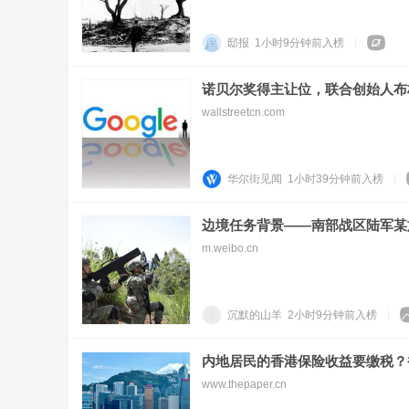
邸报
1小时9分钟前
入榜
诺贝尔奖得主让位，联合创始人布
wallstreetcn.com
华尔街见闻
1小时39分钟前
入榜
边境任务背景——南部战区陆军某
m.weibo.cn
沉默的山羊
2小时9分钟前
入榜
内地居民的香港保险收益要缴税？
www.thepaper.cn