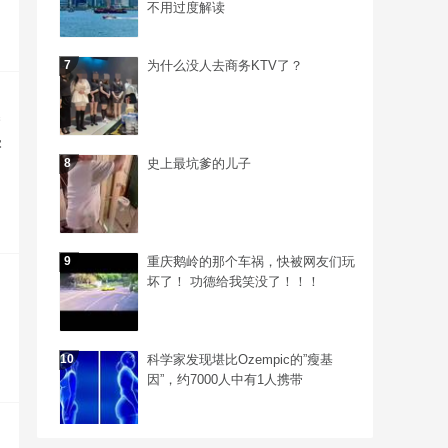
不用过度解读
7
为什么没人去商务KTV了？
7
垫
8
史上最坑爹的儿子
8
9
重庆鹅岭的那个车祸，快被网友们玩
9
坏了！ 功德给我笑没了！！！
10
科学家发现堪比Ozempic的”瘦基
10
因”，约7000人中有1人携带