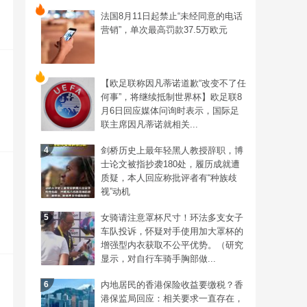
法国8月11日起禁止“未经同意的电话
营销”，单次最高罚款37.5万欧元
【欧足联称因凡蒂诺道歉“改变不了任
何事”，将继续抵制世界杯】欧足联8
月6日回应媒体问询时表示，国际足
联主席因凡蒂诺就相关...
4
剑桥历史上最年轻黑人教授辞职，博
4
士论文被指抄袭180处，履历成就遭
质疑，本人回应称批评者有“种族歧
视”动机
5
女骑请注意罩杯尺寸！环法多支女子
5
车队投诉，怀疑对手使用加大罩杯的
增强型内衣获取不公平优势。（研究
显示，对自行车骑手胸部做...
6
内地居民的香港保险收益要缴税？香
6
港保监局回应：相关要求一直存在，