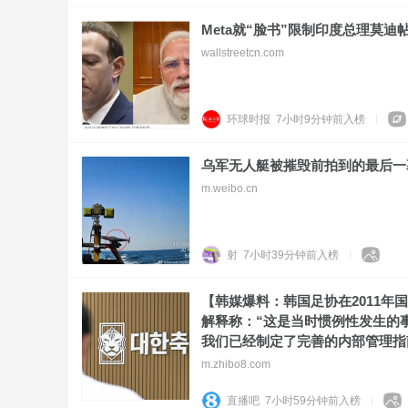
Meta就“脸书”限制印度总理莫迪
wallstreetcn.com
环球时报
7小时9分钟前
入榜
乌军无人艇被摧毁前拍到的最后一
m.weibo.cn
射
7小时39分钟前
入榜
【韩媒爆料：韩国足协在2011
解释称：“这是当时惯例性发生的
我们已经制定了完善的内部管理指
m.zhibo8.com
直播吧
7小时59分钟前
入榜