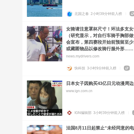
北国之春
2小时39分钟前
入榜
女骑请注意罩杯尺寸！环法多支女
（研究显示，对自行车骑手胸部做
会宣布，第四赛段开始前预留至少
或藏匿物品以修改骑行服外形……
news.mydrivers.com
快科技
3小时9分钟前
入榜
日本女子因购买43亿日元动漫周
www.ign.com.cn
IGN编辑部
3小时39分钟前
入榜
法国8月11日起禁止“未经同意的电