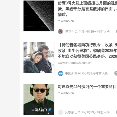
猎鹰9号火箭上面级撞击月面的视
摄。黑色部分是被遮蔽掉的日面，
物质。
m.weibo.cn
坦克手贝塔
5小时39分钟前
入榜
【特朗普签署两项行政令，收紧“
收紧“出生公民权”。特朗普202
不能自动获得美国公民身份。202
www.chinanews.com.cn
中国新闻网
6小时9分钟前
入榜
对岸汉光42号演习的一个重要科
m.weibo.cn
沉默的山羊
6小时39分钟前
入榜